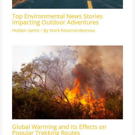
Top Environmental News Stories
Impacting Outdoor Adventures
Hidden Gems
/ By
Mark Rosarionoberosa
Global Warming and Its Effects on
Popular Trekking Routes