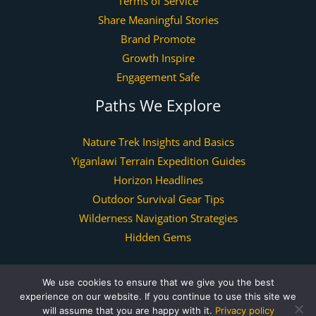
Terms of Service
Share Meaningful Stories
Brand Promote
Growth Inspire
Engagement Safe
Paths We Explore
Nature Trek Insights and Basics
Yiganlawi Terrain Expedition Guides
Horizon Headlines
Outdoor Survival Gear Tips
Wilderness Navigation Strategies
Hidden Gems
We use cookies to ensure that we give you the best
Copyright © 2026 yiganlawi.com | Powered by yiganlawi.com
experience on our website. If you continue to use this site we
will assume that you are happy with it.
Privacy policy